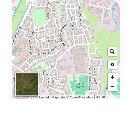
+
−
300 m
Leaflet
| Map data: ©
OpenStreetMap